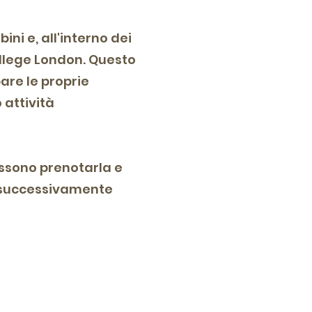
i e, all'interno dei
ollege London. Questo
are le proprie
 attività
possono prenotarla e
 successivamente