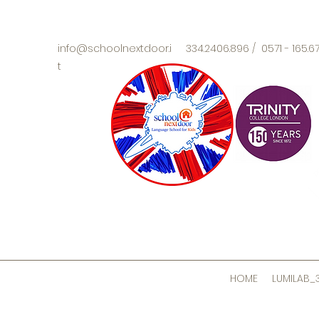
info@schoolnextdoor.i
334.2406.896 / 0571 - 165.
t
HOME
LUMILAB_