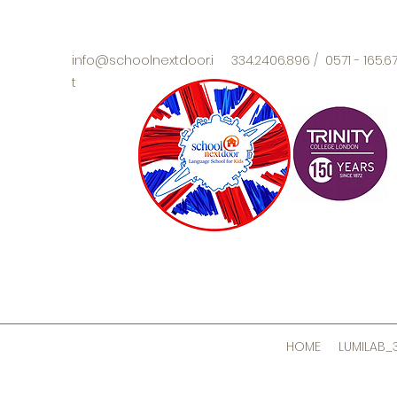
info@schoolnextdoor.i
334.2406.896 / 0571 - 165.
t
HOME
LUMILAB_