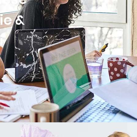
ie &
i