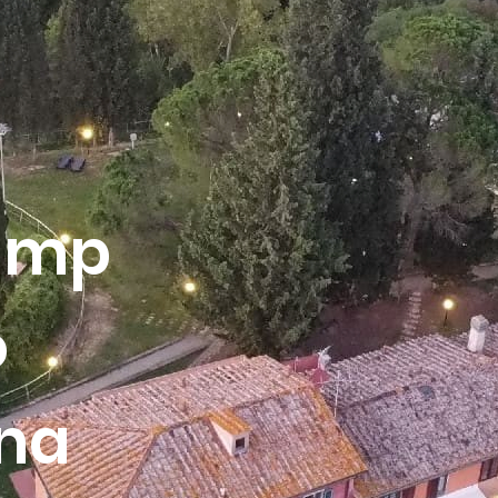
amp
o
.na