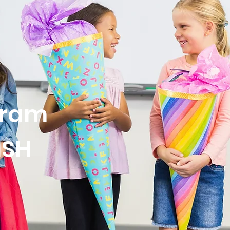
gram
ISH