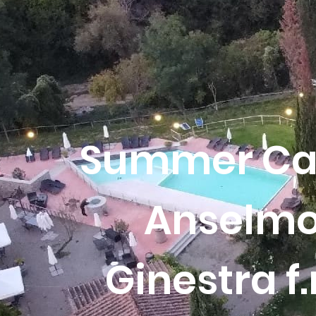
Summer C
Anselm
Ginestra f