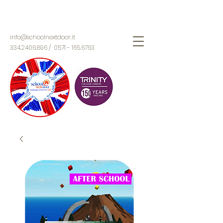
info@schoolnextdoor.it
334.2406.896
/
0571 - 165.6763