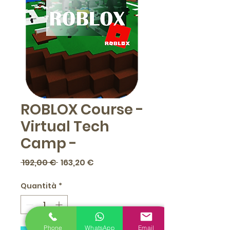
ROBLOX Course -
Virtual Tech
Camp -
Prezzo
Prezzo
 192,00 € 
163,20 €
regolare
scontato
Quantità
*
Phone
WhatsApp
Email