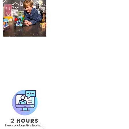
Un robot educativo per l'
mai banale nell'utilizzo, i
Le parti elettroniche sono 
kit con caratteristiche di e
5 giorni di 2 
CORSO TOD
3 anni - 4 a
Fantastiche e coinvolgen
videogio