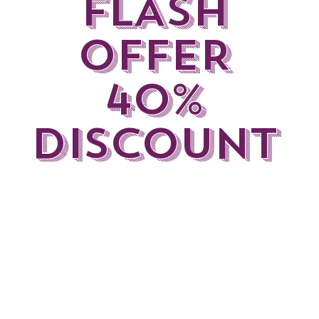
FLASH
OFFER
40%
DISCOUNT
CRATCH GAME DESIG
 programmazione con Scratch, l'ambiente di ap
and-drop sviluppato da MIT Media Lab.