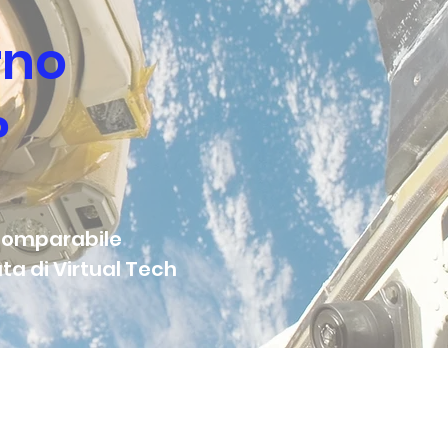
rno
?
 comparabile
a di Virtual Tech