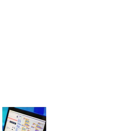
S
Immergiti nella logica di