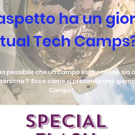
aspetto ha un gio
irtual Tech Camps
sia possibile che un campo estivo online sia
persona ? Ecco come si presenta una giornat
Camps!
SPECIAL