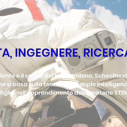
, INGEGNERE, RICERCA
alento e il sogno del tuo bambino, SchoolNex
 si basa sulla teoria MI (multiple intelligen
figlio nell'apprendimento delle materie STE