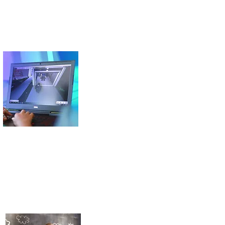
ROBLOX
Trasforma la tua creativ
eng
Roblox e' una delle piattaf
milioni di giocatori al mese
BUIL