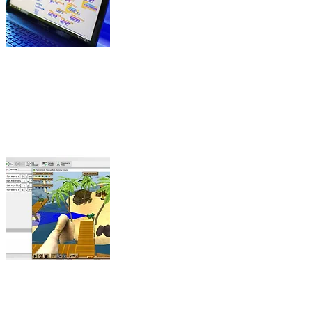
Utilizzerai code blocks a
VEX
Porta le tue abilita' di ro
una delle nuove Un
Lavora da solo e in team p
da un ambiente di appren
co