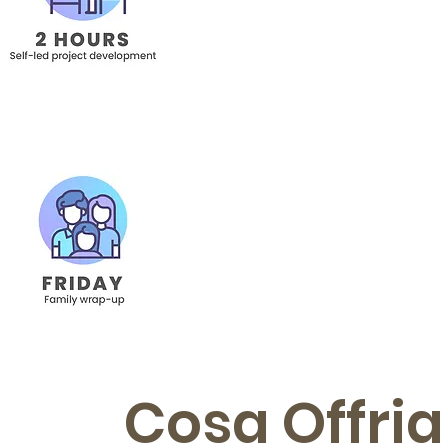
da solo e 
FAM
I genitori sono invitat
condivid
Cosa Offri