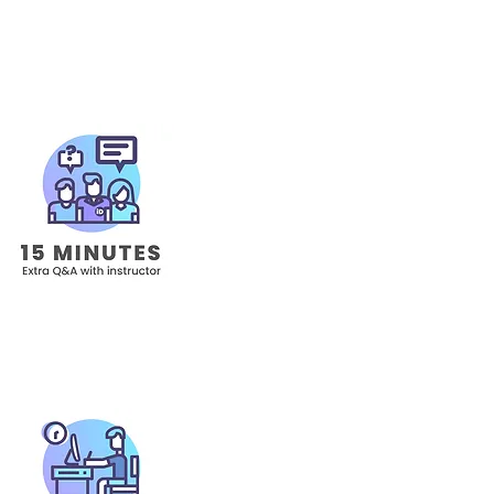
15 MINUTE
Fino a 15 minuti prima e do
figlio sarà disponibi
2 HOURS - 
Attivita' di circa due ore c