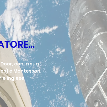
TORE...
tDoor, con la sua
ces) e Montessori,
M e Inglese.