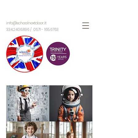
info@schoolnextdoor.it
334.2406.896
/
0571 - 165.6763